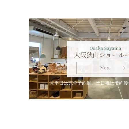
Osaka Sayama
大阪狭山ショール
More
※平日は完全予約制、土日祝は予約優