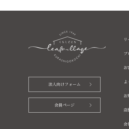
リ
ブ
お
よ
法人向けフォーム
お
会員ページ
店
会