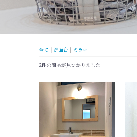
ミラー
全て
|
洗面台
|
2件
の商品が見つかりました