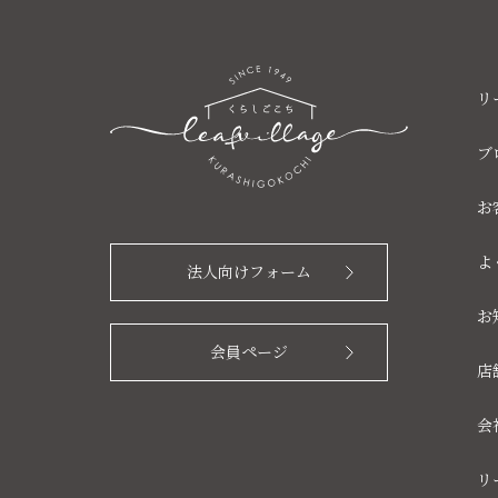
リ
ブ
お
よ
法人向けフォーム
お
会員ページ
店
会
リ