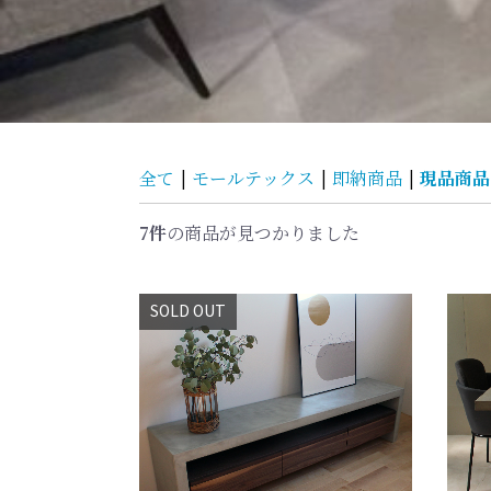
現品商品
全て
|
モールテックス
|
即納商品
|
7件
の商品が見つかりました
SOLD OUT