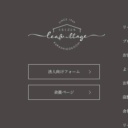
リ
ブ
お
よ
法人向けフォーム
お
会員ページ
店
会
リ