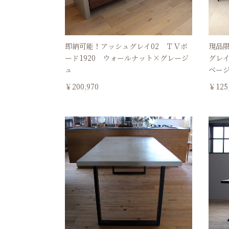
即納可能！アッシュグレイ02 ＴＶボ
現品
ード1920 ウォールナット×グレージ
グレイ
ュ
ベー
￥200,970
￥125