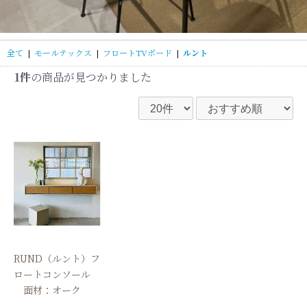
全て
|
モールテックス
|
フロートTVボード
|
ルント
1件
の商品が見つかりました
RUND（ルント）フ
ロートコンソール
面材：オーク