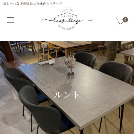
0
ルント