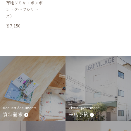
布地ツミキ・ボンボ
ン・クープシリー
ズ）
￥7,150
Request documents
Visit appointment
資料請求
来店予約