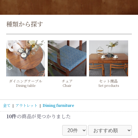
種類から探す
ダイニングテーブル
チェア
セット商品
Dining table
Chair
Set products
全て
|
アウトレット
|
Dining furniture
10件
の商品が見つかりました