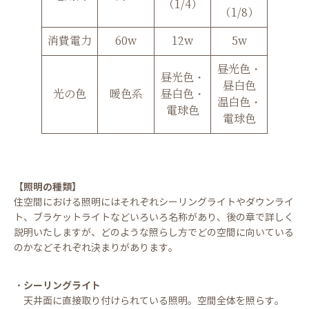
（1/4）
（1/8）
消費電力
60w
12w
5w
昼光色・
昼光色・
昼白色
光の色
暖色系
昼白色・
温白色・
電球色
電球色
【照明の種類】
住空間における照明にはそれぞれシーリングライトやダウンライ
ト、ブラケットライトなどいろいろ名称があり、後の章で詳しく
説明いたしますが、どのような照らし方でどの空間に向いている
のかなどそれぞれ決まりがあります。
・シーリングライト
天井面に直接取り付けられている照明。空間全体を照らす。