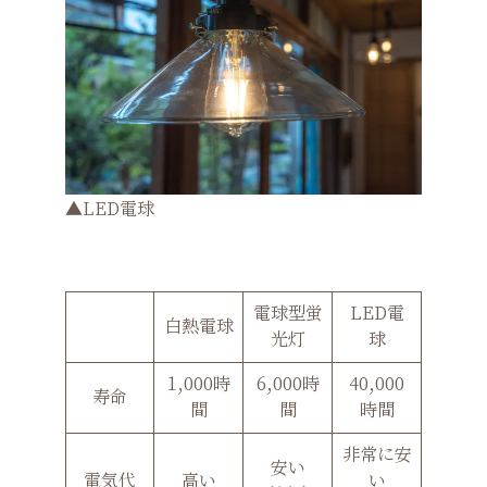
▲LED電球
電球型蛍
LED電
白熱電球
光灯
球
1,000時
6,000時
40,000
寿命
間
間
時間
非常に安
安い
電気代
高い
い