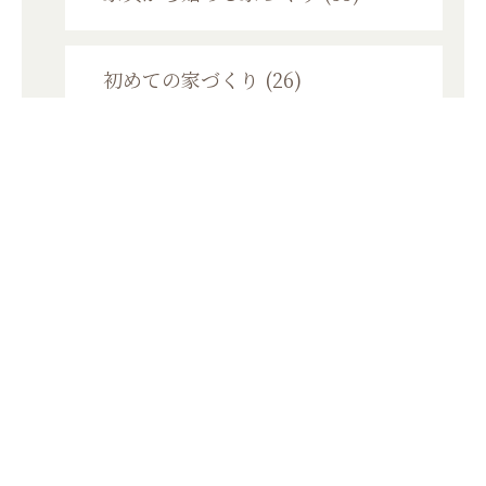
初めての家づくり (26)
個別資金相談会 (2)
家づくり勉強会 (11)
モニターハウス (6)
メンテナンス (54)