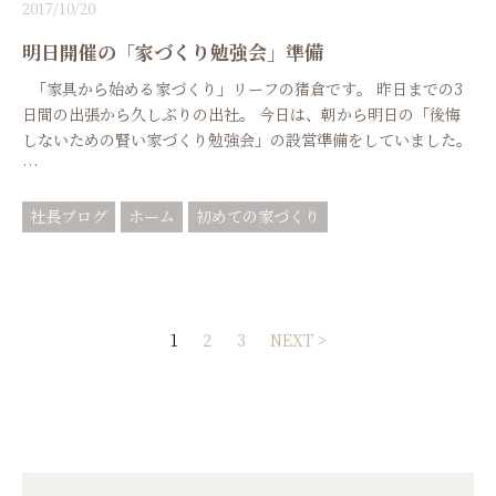
2017/10/20
明日開催の「家づくり勉強会」準備
「家具から始める家づくり」リーフの猪倉です。 昨日までの3
日間の出張から久しぶりの出社。 今日は、朝から明日の「後悔
しないための賢い家づくり勉強会」の設営準備をしていました。
…
社長ブログ
ホーム
初めての家づくり
投
1
2
3
NEXT >
稿
ナ
ビ
ゲ
ー
シ
ョ
ン