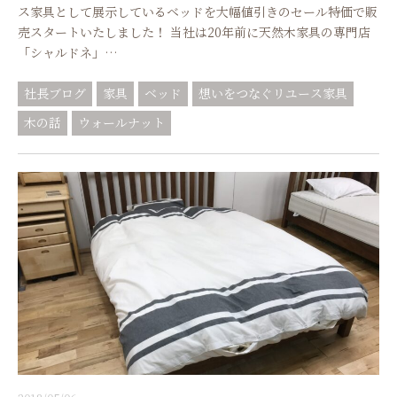
ス家具として展示しているベッドを大幅値引きのセール特価で販
売スタートいたしました！ 当社は20年前に天然木家具の専門店
「シャルドネ」…
社長ブログ
家具
ベッド
想いをつなぐリユース家具
木の話
ウォールナット