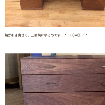
鏡が引き出せて、三面鏡になるのです！！＼(◎o◎)／！