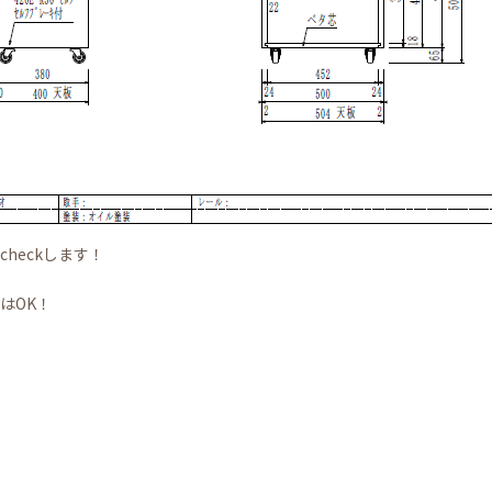
heckします！
はOK！