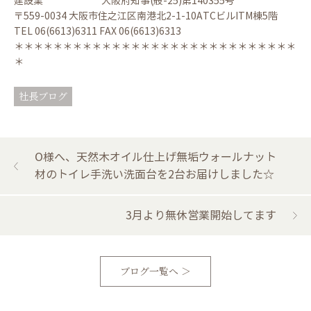
建設業 大阪府知事(般-25)第140355号
〒559-0034 大阪市住之江区南港北2-1-10ATCビルITM棟5階
TEL 06(6613)6311 FAX 06(6613)6313
＊＊＊＊＊＊＊＊＊＊＊＊＊＊＊＊＊＊＊＊＊＊＊＊＊＊＊＊＊
＊
社長ブログ
O様へ、天然木オイル仕上げ無垢ウォールナット
材のトイレ手洗い洗面台を2台お届けしました☆
3月より無休営業開始してます
ブログ一覧へ ＞