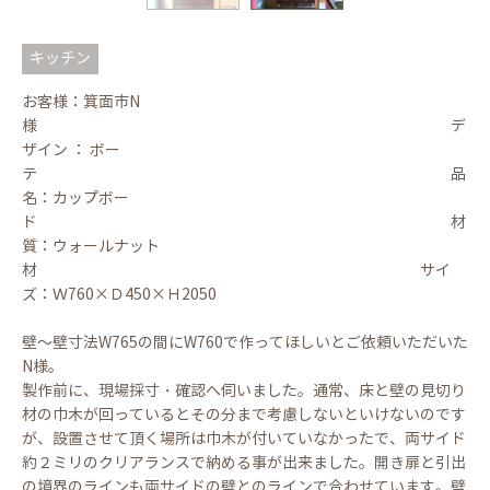
キッチン
お客様：箕面市N
様 デ
ザイン ： ボー
テ 品
名：カップボー
ド 材
質：ウォールナット
材 サイ
ズ：Ｗ760×Ｄ450×Ｈ2050
壁～壁寸法W765の間にW760で作ってほしいとご依頼いただいた
N様。
製作前に、現場採寸・確認へ伺いました。通常、床と壁の見切り
材の巾木が回っているとその分まで考慮しないといけないのです
が、設置させて頂く場所は巾木が付いていなかったで、両サイド
約２ミリのクリアランスで納める事が出来ました。開き扉と引出
の境界のラインも両サイドの壁とのラインで合わせています。壁