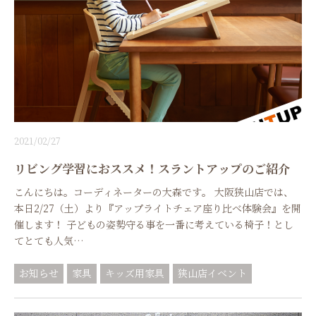
2021/02/27
リビング学習におススメ！スラントアップのご紹介
こんにちは。コーディネーターの大森です。 大阪狭山店では、
本日2/27（土）より『アップライトチェア座り比べ体験会』を開
催します！ 子どもの姿勢守る事を一番に考えている椅子！とし
てとても人気…
お知らせ
家具
キッズ用家具
狭山店イベント