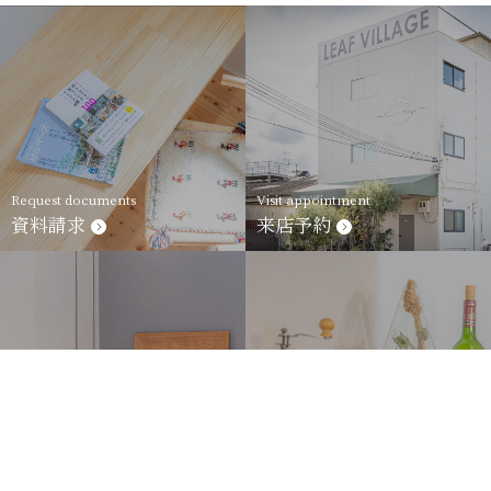
家づくり勉強会 (11)
モニターハウス (6)
Request documents
Visit appointment
メンテナンス (54)
資料請求
来店予約
モールテックス (16)
リフォーム・リノベーション (20)
Contact
Contact by LINE
お問合せ
LINEからの相談
リフリンカーテン (17)