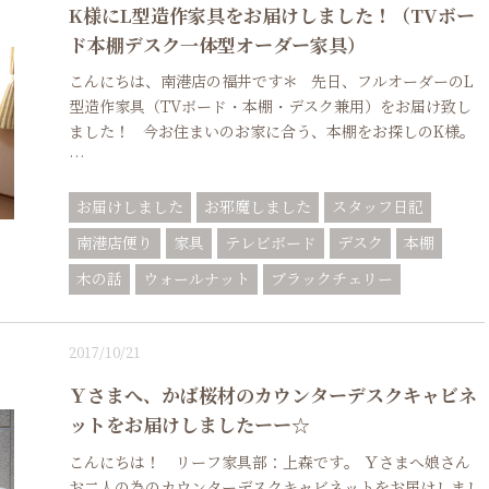
K様にL型造作家具をお届けしました！（TVボー
ド本棚デスク一体型オーダー家具）
こんにちは、南港店の福井です＊ 先日、フルオーダーのL
型造作家具（TVボード・本棚・デスク兼用）をお届け致し
ました！ 今お住まいのお家に合う、本棚をお探しのK様。
…
お届けしました
お邪魔しました
スタッフ日記
南港店便り
家具
テレビボード
デスク
本棚
木の話
ウォールナット
ブラックチェリー
2017/10/21
Ｙさまへ、かば桜材のカウンターデスクキャビネ
ットをお届けしましたーー☆
こんにちは！ リーフ家具部：上森です。 Ｙさまへ娘さん
お二人の為のカウンターデスクキャビネットをお届けしまし