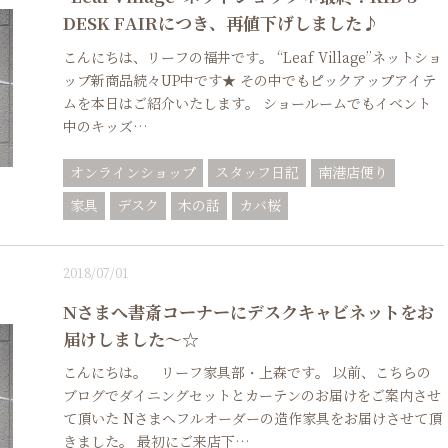
DESK FAIRにつき、再値下げしました♪
こんにちは、リーフの福井です。 “Leaf Village”ネットショ
ップ新商品続々UP中です★ その中でもピックアップアイテ
ムを本日はご紹介いたします。 ショールームでもイベント
中のキッズ…
オンラインショップ
スタッフ日記
南港店便り
家具
デスク
木の話
カバ桜
2018/07/01
Nさまへ書斎コーナーにデスクキャビネットをお
届けしました～☆
こんにちは。 リーフ家具部・上森です。 以前、こちらの
ブログでダイニングセットとカーテンのお届けをご案内させ
て頂いた Nさまへフルオーダーの造作家具をお届けさせて頂
きました。 最初にご来店下…