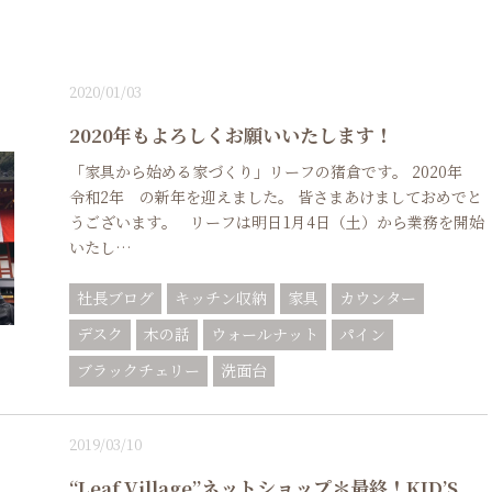
2020/01/03
2020年もよろしくお願いいたします！
「家具から始める家づくり」リーフの猪倉です。 2020年
令和2年 の新年を迎えました。 皆さまあけましておめでと
うございます。 リーフは明日1月4日（土）から業務を開始
いたし…
社長ブログ
キッチン収納
家具
カウンター
デスク
木の話
ウォールナット
パイン
ブラックチェリー
洗面台
2019/03/10
“Leaf Village”ネットショップ＊最終！KID’S