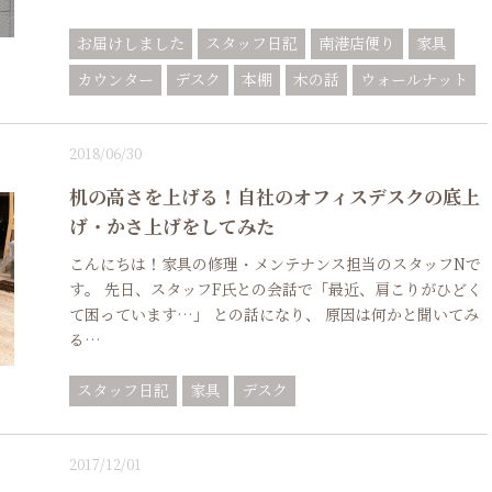
お届けしました
スタッフ日記
南港店便り
家具
カウンター
デスク
本棚
木の話
ウォールナット
2018/06/30
机の高さを上げる！自社のオフィスデスクの底上
げ・かさ上げをしてみた
こんにちは！家具の修理・メンテナンス担当のスタッフNで
す。 先日、スタッフF氏との会話で「最近、肩こりがひどく
て困っています…」 との話になり、 原因は何かと聞いてみ
る…
スタッフ日記
家具
デスク
2017/12/01